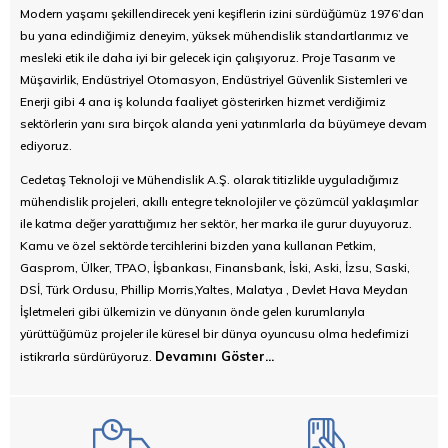
Modern yaşamı şekillendirecek yeni keşiflerin izini sürdüğümüz 1976’dan
bu yana edindiğimiz deneyim, yüksek mühendislik standartlarımız ve
mesleki etik ile daha iyi bir gelecek için çalışıyoruz. Proje Tasarım ve
Müşavirlik, Endüstriyel Otomasyon, Endüstriyel Güvenlik Sistemleri ve
Enerji gibi 4 ana iş kolunda faaliyet gösterirken hizmet verdiğimiz
sektörlerin yanı sıra birçok alanda yeni yatırımlarla da büyümeye devam
ediyoruz.
Cedetaş Teknoloji ve Mühendislik A.Ş. olarak titizlikle uyguladığımız
mühendislik projeleri, akıllı entegre teknolojiler ve çözümcül yaklaşımlar
ile katma değer yarattığımız her sektör, her marka ile gurur duyuyoruz.
Kamu ve özel sektörde tercihlerini bizden yana kullanan Petkim,
Gasprom, Ülker, TPAO, İşbankası, Finansbank, İski, Aski, İzsu, Saski,
DSİ, Türk Ordusu, Phillip Morris,Yaltes, Malatya , Devlet Hava Meydan
İşletmeleri gibi ülkemizin ve dünyanın önde gelen kurumlarıyla
yürüttüğümüz projeler ile küresel bir dünya oyuncusu olma hedefimizi
Devamını Göster...
istikrarla sürdürüyoruz.