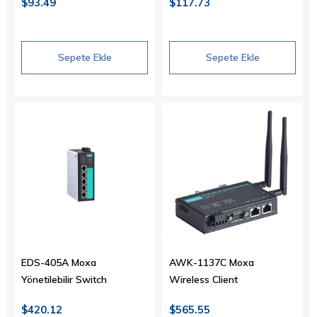
$93.49
$117.73
Sepete Ekle
Sepete Ekle
EDS-405A Moxa
AWK-1137C Moxa
Yönetilebilir Switch
Wireless Client
$420.12
$565.55