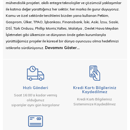
mühendislik projeleri, akıllı entegre teknolojiler ve çözümcül yaklaşımlar
ile katma değer yarattığımız her sektör, her marka ile gurur duyuyoruz.
Kamu ve özel sektörde tercihlerini bizden yana kullanan Petkim,
Gasprom, Ülker, TPAO, İşbankası, Finansbank, İski, Aski, İzsu, Saski,
DSİ, Türk Ordusu, Phillip Morris,Yaltes, Malatya , Devlet Hava Meydan
İşletmeleri gibi ülkemizin ve dünyanın önde gelen kurumlarıyla
yürüttüğümüz projeler ile küresel bir dünya oyuncusu olma hedefimizi
Devamını Göster...
istikrarla sürdürüyoruz.
Hızlı Gönderi
Kredi Kartı Bilgileriniz
Kaydedilmez
Saat 16:00’a kadar vermiş
Kredi Kartı Bilgileriniz
olduğunuz
Sistemimize Kaydedilmez
siparişler aynı gün kargolanır