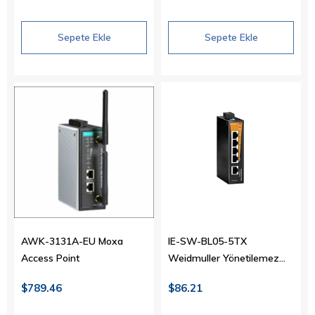
Sepete Ekle
Sepete Ekle
AWK-3131A-EU Moxa
IE-SW-BL05-5TX
Access Point
Weidmuller Yönetilemez
Switch
$789.46
$86.21