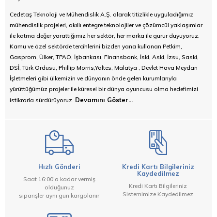
Cedetaş Teknoloji ve Mühendislik A.Ş. olarak titizlikle uyguladığımız
mühendislik projeleri, akıllı entegre teknolojiler ve çözümcül yaklaşımlar
ile katma değer yarattığımız her sektör, her marka ile gurur duyuyoruz.
Kamu ve özel sektörde tercihlerini bizden yana kullanan Petkim,
Gasprom, Ülker, TPAO, İşbankası, Finansbank, İski, Aski, İzsu, Saski,
DSİ, Türk Ordusu, Phillip Morris,Yaltes, Malatya , Devlet Hava Meydan
İşletmeleri gibi ülkemizin ve dünyanın önde gelen kurumlarıyla
yürüttüğümüz projeler ile küresel bir dünya oyuncusu olma hedefimizi
Devamını Göster...
istikrarla sürdürüyoruz.
Hızlı Gönderi
Kredi Kartı Bilgileriniz
Kaydedilmez
Saat 16:00’a kadar vermiş
Kredi Kartı Bilgileriniz
olduğunuz
Sistemimize Kaydedilmez
siparişler aynı gün kargolanır