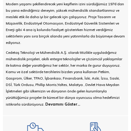
Modern yaşamı şekillendirecek yeni keşiflerin izini sürdüğümüz 1976’dan
bu yana edindiğimiz deneyim, yüksek mühendislik standartlarımız ve
mesleki etik ile daha iyi bir gelecek için çalışıyoruz. Proje Tasarım ve
Müşavirlik, Endüstriyel Otomasyon, Endüstriyel Güvenlik Sistemleri ve
Enerji gibi 4 ana iş kolunda faaliyet gösterirken hizmet verdiğimiz
sektörlerin yanı sıra birçok alanda yeni yatırımlarla da büyümeye devam
ediyoruz.
Cedetaş Teknoloji ve Mühendislik A.Ş. olarak titizlikle uyguladığımız
mühendislik projeleri, akıllı entegre teknolojiler ve çözümcül yaklaşımlar
ile katma değer yarattığımız her sektör, her marka ile gurur duyuyoruz.
Kamu ve özel sektörde tercihlerini bizden yana kullanan Petkim,
Gasprom, Ülker, TPAO, İşbankası, Finansbank, İski, Aski, İzsu, Saski,
DSİ, Türk Ordusu, Phillip Morris,Yaltes, Malatya , Devlet Hava Meydan
İşletmeleri gibi ülkemizin ve dünyanın önde gelen kurumlarıyla
yürüttüğümüz projeler ile küresel bir dünya oyuncusu olma hedefimizi
Devamını Göster...
istikrarla sürdürüyoruz.