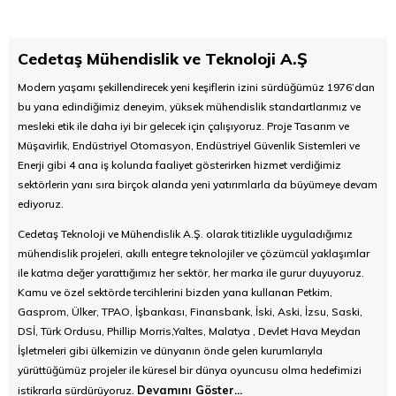
Cedetaş Mühendislik ve Teknoloji A.Ş
Modern yaşamı şekillendirecek yeni keşiflerin izini sürdüğümüz 1976’dan
bu yana edindiğimiz deneyim, yüksek mühendislik standartlarımız ve
mesleki etik ile daha iyi bir gelecek için çalışıyoruz. Proje Tasarım ve
Müşavirlik, Endüstriyel Otomasyon, Endüstriyel Güvenlik Sistemleri ve
Enerji gibi 4 ana iş kolunda faaliyet gösterirken hizmet verdiğimiz
sektörlerin yanı sıra birçok alanda yeni yatırımlarla da büyümeye devam
ediyoruz.
Cedetaş Teknoloji ve Mühendislik A.Ş. olarak titizlikle uyguladığımız
mühendislik projeleri, akıllı entegre teknolojiler ve çözümcül yaklaşımlar
ile katma değer yarattığımız her sektör, her marka ile gurur duyuyoruz.
Kamu ve özel sektörde tercihlerini bizden yana kullanan Petkim,
Gasprom, Ülker, TPAO, İşbankası, Finansbank, İski, Aski, İzsu, Saski,
DSİ, Türk Ordusu, Phillip Morris,Yaltes, Malatya , Devlet Hava Meydan
İşletmeleri gibi ülkemizin ve dünyanın önde gelen kurumlarıyla
yürüttüğümüz projeler ile küresel bir dünya oyuncusu olma hedefimizi
Devamını Göster...
istikrarla sürdürüyoruz.