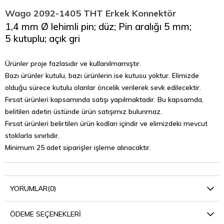
Wago 2092-1405 THT Erkek Konnektör
1,4 mm Ø lehimli pin; düz; Pin aralığı 5 mm;
5 kutuplu; açık gri
Ürünler proje fazlasıdır ve kullanılmamıştır.
Bazı ürünler kutulu, b
azı ürünlerin
ise kutusu yoktur.
Elimizde
olduğu sürece kutulu olanlar öncelik verilerek sevk edilecektir.
Fırsat ürünleri kapsamında satışı yapılmaktadır. Bu kapsamda,
b
elitilen adetin üstünde ürün satışımız bulunmaz.
Fırsat ürünleri belirtilen ürün kodları içindir ve elimizdeki mevcut
stoklarla sınırlıdır.
Minimum 25 adet siparişler işleme alınacaktır.
YORUMLAR
(0)
ÖDEME SEÇENEKLERI