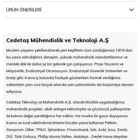
ÜRÜN ÖNERILERI
Cedetaş Mühendislik ve Teknoloji A.Ş
Modern yaşamı şekillendirecek yeni keşiflerin izini sürdüğümüz 1976’dan
bu yana edindiğimiz deneyim, yüksek mühendislik standartlarımız ve
mesleki etik ile daha iyi bir gelecek için çalışıyoruz. Proje Tasarım ve
Müşavirlik, Endüstriyel Otomasyon, Endüstriyel Güvenlik Sistemleri ve
Enerji gibi 4 ana iş kolunda faaliyet gösterirken hizmet verdiğimiz
sektörlerin yanı sıra birçok alanda yeni yatırımlarla da büyümeye devam
ediyoruz.
Cedetaş Teknoloji ve Mühendislik A.Ş. olarak titizlikle uyguladığımız
mühendislik projeleri, akıllı entegre teknolojiler ve çözümcül yaklaşımlar
ile katma değer yarattığımız her sektör, her marka ile gurur duyuyoruz.
Kamu ve özel sektörde tercihlerini bizden yana kullanan Petkim,
Gasprom, Ülker, TPAO, İşbankası, Finansbank, İski, Aski, İzsu, Saski,
DSİ, Türk Ordusu, Phillip Morris,Yaltes, Malatya , Devlet Hava Meydan